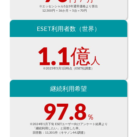
※エッセンシャル5台3年通常価格より算出
12,500円 ÷ 36か月 ÷ 5台＝70円
ESET利用者数（世界）
1.1
億
人
※2025年5月1日時点（ESET社調査）
継続利用希望
97.8
％
※2024年1月下旬 ESETユーザー向けアンケート結果より
「継続利用したい」と回答した率。
回答数：11,301件（キヤノンMJ調査）