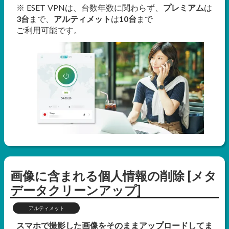
※ ESET VPNは、台数年数に関わらず、
プレミアム
は
3台
まで、
アルティメット
は
10台
まで
ご利用可能です。
画像に含まれる個人情報の削除 [メタ
データクリーンアップ]
アルティメット
スマホで撮影した画像をそのままアップロードしてま