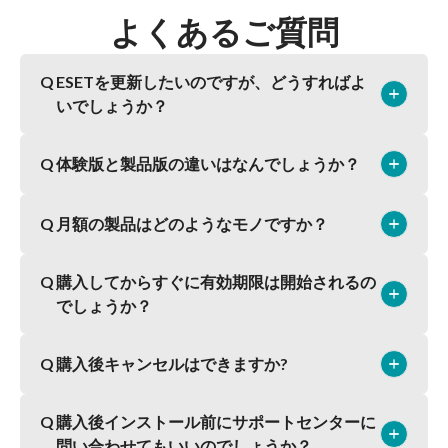
よくあるご質問
Q
ESETを更新したいのですが、どうすればよ
add
remove
いでしょうか？
Q
体験版と製品版の違いはなんでしょうか？
add
remove
弊社会員サイト
CLUB ESET
よりお手続きができます。
Q
月額の製品はどのようなモノですか？
add
remove
体験版は、無料で30日間お試しいただくことができま
す。
体験版と製品版では、利用できる機能の違いはありま
Q
購入してからすぐに有効期限は開始されるの
月々少額で、ESET製品をご利用いただけるプランに
add
remove
せん。
でしょうか？
なります。
毎月自動で引き落とされる自動更新になりますが、弊
社会員サイトの
Q
購入後キャンセルはできますか?
add
remove
購入後、新規ユーザー登録を行ったタイミングより有
CLUB ESET
から解約ができます。
効期限が開始されますので、
お客さまのご都合の良いタイミングで利用を開始でき
Q
購入後インストール前にサポートセンターに
ユーザー登録前で、購入後30日以内であれば返金させ
add
remove
ます。
問い合わせてもいいのでしょうか？