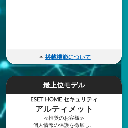
画像に記載された
個人情報削除
個人情報漏えい監視
ランサムウェア修復
※OSにより利用できる機能に制限があります。
詳細は
こちら
をご参照ください。
arrow_drop_up
搭載機能について
対応OS
Windows / Mac / Android / iOS
※2
最上位モデル
主な機能
ウイルス/スパイウェア/
ESET HOME セキュリティ
ランサムウェア対策
アルティメット
ネットバンキング保護
≪推奨のお客様≫
フィッシング対策
未知の脅威へのクラウド検知機能
個人情報の保護を徹底し、