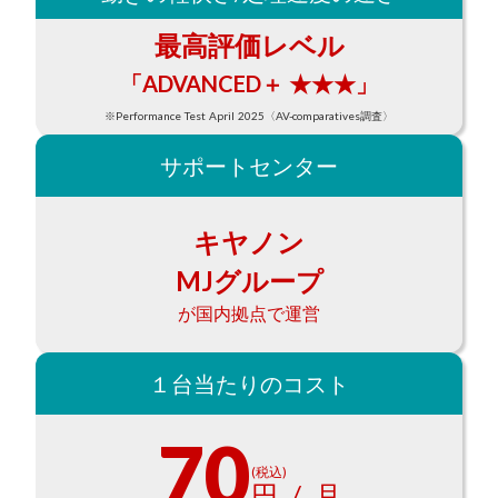
最高評価レベル
「ADVANCED＋ ★★★」
※Performance Test April 2025〈AV-comparatives調査〉
サポートセンター
キヤノン
MJグループ
が国内拠点で運営
１台当たりのコスト
70
(税込)
円 / 月