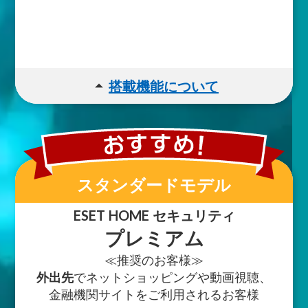
arrow_drop_up
搭載機能について
対応OS
Windows / Mac / Android
主な機能
スタンダードモデル
ウイルス/スパイウェア/
ランサムウェア対策
ESET HOME セキュリティ
ネットバンキング保護
フィッシング対策
プレミアム
未知の脅威へのクラウド検知機能
≪推奨のお客様≫
データ暗号化
外出先
でネットショッピングや動画視聴、
フォルダーガード
(ESET Folder Guard)
金融機関サイトをご利用されるお客様
ESET VPN