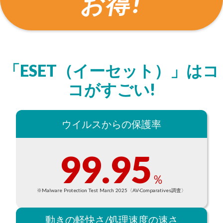
お得!
フィッシング対策
未知の脅威へのクラウド検知機能
データ暗号化
フォルダーガード
(ESET Folder Guard)
ESET VPN
※1
「ESET（イーセット）」はコ
画像に記載された個人情報削除
個人情報漏えい監視
コがすごい!
ランサムウェア修復
10台
※1
台数年数に関わらず、
まで
ご利用いただけます。
ウイルスからの保護率
※2 OSにより利用できる機能に制限があります。
詳細は
こちら
をご参照ください。
99.95
％
※Malware Protection Test March 2025〈AV-Comparatives調査〉
動きの軽快さ/処理速度の速さ