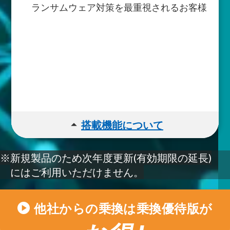
データ暗号化
ランサムウェア対策を
最重視されるお客様
フォルダーガード
(ESET Folder Guard)
ESET VPN
※1
画像に記載された個人情報削除
個人情報漏えい監視
ランサムウェア修復
3台
※1 台数年数に
関わらず、
まで
ご利用
いただけます。
※2 OSにより利用できる機能に制限があります。
詳細は
こちら
をご参照ください。
arrow_drop_up
搭載機能について
対応OS
※
新規製品のため次年度更新(有効期限の延長)
Windows / Mac / Android / iOS
※2
にはご利用いただけません。
主な機能
ウイルス/スパイウェア/
他社からの乗換は
乗換優待版が
play_arrow
ランサムウェア対策
ネットバンキング保護