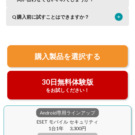
ていただきます。
ESETサポートセンターへ返金の理由をお伝えくださ
い。
Q
購入前に試すことはできますか？
add
remove
インストールに関する問い合わせもESETサポートセ
ESETサポートセンターのお問い合わせ先は
こちら
ンターにてお受けしています。
お気軽にお問い合わせください。
はい。無料体験版をご利用いただけます。
ESETサポートセンターのお問い合わせ先は
こちら
30日無料体験版はこちら
購入製品を選択する
30日無料体験版
をお試しください！
Android専用ラインアップ
ESET モバイル セキュリティ
1台1年
3,300円